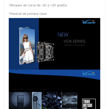
*Bloqueo de curva de -20 a +20 grados
*Planitud de primera clase