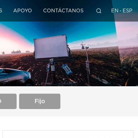
S
APOYO
CONTÁCTANOS
EN
-
ESP
D
Fijo