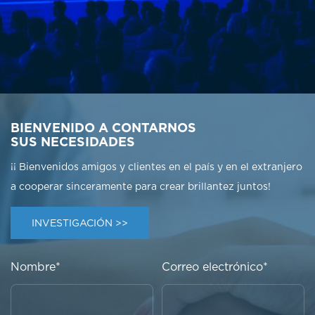
BIENVENIDO A CONTARNOS
SUS NECESIDADES
¡¡ Bienvenidos amigos y clientes en el país y en el extranjero
a cooperar sinceramente para crear brillantez juntos!
INVESTIGACIÓN >>
Nombre*
Correo electrónico*