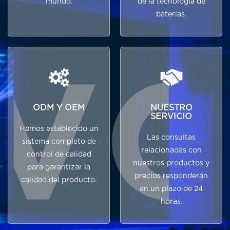
mundo.
de la tecnología de
baterías.
ODM Y OEM
NUESTRO
SERVICIO
Hemos establecido un
Las consultas
sistema completo de
relacionadas con
control de calidad
nuestros productos y
para garantizar la
precios responderán
calidad del producto.
en un plazo de 24
horas.