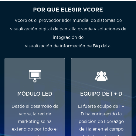
POR QUÉ ELEGIR VCORE
Vcore es el proveedor líder mundial de sistemas de
visualización digital de pantalla grande y soluciones de
integración de
visualización de información de Big data.
MÓDULO LED
EQUIPO DE I + D
Desde el desarrollo de
El fuerte equipo de I +
vcore, la red de
D ha enriquecido la
marketing se ha
posición de liderazgo
extendido por todo el
de Haier en el campo