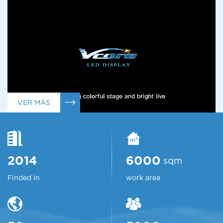
VER MÁS
sqm
2014
6000
Finded In
work area