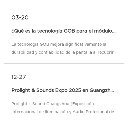
chips LED en una placa de circuito (PCB),
eliminando los pasos de sopor...
03-20
¿Qué es la tecnología GOB para el módulo LED?...
La tecnología GOB mejora significativamente la
durabilidad y confiabilidad de la pantalla al recubrir
una capa de pegamento transparente especial en la
superficie del módulo ...
12-27
Prolight & Sounds Expo 2025 en Guangzhou...
Prolight + Sound Guangzhou (Exposición
Internacional de Iluminación y Audio Profesional de
Guangzhou) es una de las ferias de tecnología de
iluminación, audio y entret...