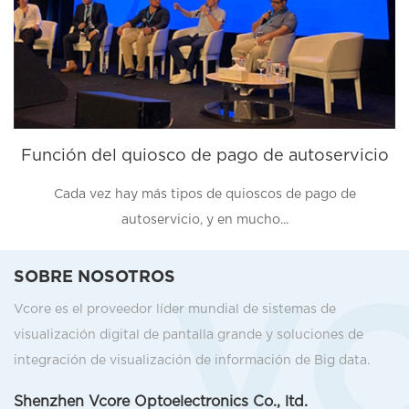
Función del quiosco de pago de autoservicio
Cada vez hay más tipos de quioscos de pago de
L
autoservicio, y en mucho...
SOBRE NOSOTROS
Vcore es el proveedor líder mundial de sistemas de
visualización digital de pantalla grande y soluciones de
integración de visualización de información de Big data.
Shenzhen Vcore Optoelectronics Co., ltd.